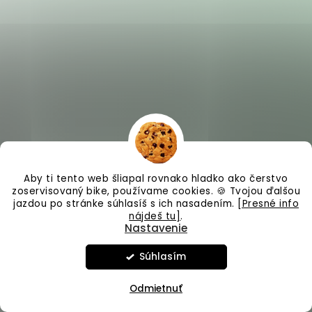
Aby ti tento web šliapal rovnako hladko ako čerstvo
zoservisovaný bike, používame cookies. 🍪 Tvojou ďalšou
jazdou po stránke súhlasíš s ich nasadením.
[Presné info
nájdeš tu]
.
Nastavenie
Súhlasím
Vo štvrtok 6.8.26 Zatvorené.
Odmietnuť