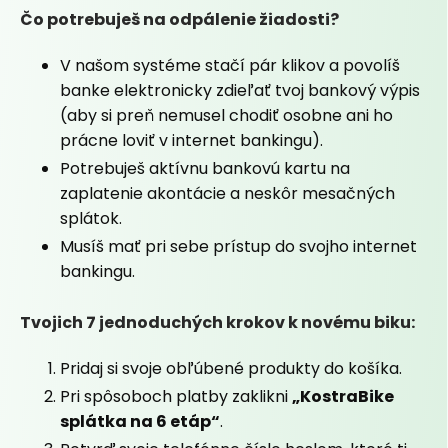
Čo potrebuješ na odpálenie žiadosti?
V našom systéme stačí pár klikov a povolíš
banke elektronicky zdieľať tvoj bankový výpis
(aby si preň nemusel chodiť osobne ani ho
prácne loviť v internet bankingu).
Potrebuješ aktívnu bankovú kartu na
zaplatenie akontácie a neskôr mesačných
splátok.
Musíš mať pri sebe prístup do svojho internet
bankingu.
Tvojich 7 jednoduchých krokov k novému biku:
Pridaj si svoje obľúbené produkty do košíka.
Pri spôsoboch platby zaklikni
„KostraBike
splátka na 6 etáp“
.