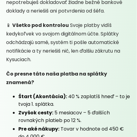
nepotrebuješ dokladovať žiadne bežné bankové
doklady a neriešiš ani potvrdenia od šéfa.
📱
Všetko pod kontrolou
Svoje platby vidíš
kedykoľvek vo svojom digitálnom účte. Splátky
odchádzajú samé, systém ti pošle automatické
notifikácie a ty neriešiš nič, len ďalšiu zákrutu na
Kysuciach.
Čo presne táto naša platba na splátky
znamená?
Štart (Akontácia):
40 % zaplatíš hneď – to je
tvoja 1. splátka.
Zvyšok cesty:
5 mesiacov – 5 ďalších
rovnakých platieb po 12 %.
Pre aké nákupy:
Tovar v hodnote od 450 €
do 4 000 €.