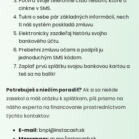
Potvrď svoje telefónne číslo heslom, ktoré ti
cinkne v SMS.
Ťukni o sebe pár základných informácií, nech
ti náš systém poskladá zmluvu.
Elektronicky zazdieľaj históriu svojho
bankového účtu.
Prebehni zmluvu očami a podpíš ju
jednoduchým SMS kódom.
Zaplať prvú splátku svojou bankovou kartou a
teš sa na balík!
Potrebuješ s niečím poradiť?
Ak si sa niekde
zasekol a máš otázku k splátkam, píš priamo na
nášho experta na financovanie prostredníctvom
týchto kontaktov:
E-mail:
bnpl@instacash.sk
Messenger:
m.me/instacash.sk