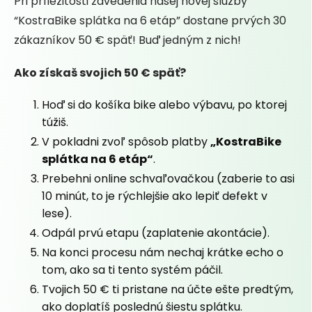
Pri príležitosti zavedenia našej novej služby
“KostraBike splátka na 6 etáp” dostane prvých 30
zákazníkov 50 € späť! Buď jedným z nich!
Ako získaš svojich 50 € späť?
Hoď si do košíka bike alebo výbavu, po ktorej
túžiš.
V pokladni zvoľ spôsob platby
„KostraBike
splátka na 6 etáp“
.
Prebehni online schvaľovačkou (zaberie to asi
10 minút, to je rýchlejšie ako lepiť defekt v
lese).
Odpál prvú etapu (zaplatenie akontácie).
Na konci procesu nám nechaj krátke echo o
tom, ako sa ti tento systém páčil.
Tvojich 50 € ti pristane na účte ešte predtým,
ako doplatíš poslednú šiestu splátku.