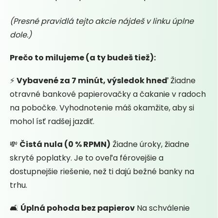
(Presné pravidlá tejto akcie nájdeš v linku úplne
dole.)
Prečo to milujeme (a ty budeš tiež):
⚡
Vybavené za 7 minút, výsledok hneď
Žiadne
otravné bankové papierovačky a čakanie v radoch
na pobočke. Vyhodnotenie máš okamžite, aby si
mohol ísť radšej jazdiť.
💸
Čistá nula (0 % RPMN)
Žiadne úroky, žiadne
skryté poplatky. Je to oveľa férovejšie a
dostupnejšie riešenie, než ti dajú bežné banky na
trhu.
🛋️
Úplná pohoda bez papierov
Na schválenie