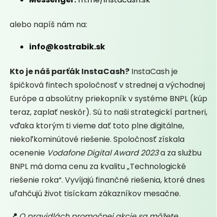
alebo napíš nám na:
info@kostrabik.sk
Kto je náš parťák InstaCash?
InstaCash je
špičková fintech spoločnosť v strednej a východnej
Európe a absolútny priekopník v systéme BNPL (kúp
teraz, zaplať neskôr). Sú to naši strategickí partneri,
vďaka ktorým ti vieme dať toto plne digitálne,
niekoľkominútové riešenie. Spoločnosť získala
ocenenie
Vodafone Digital Award 2023
a za službu
BNPL má doma cenu za kvalitu „Technologické
riešenie roka“. Vyvíjajú finančné riešenia, ktoré dnes
uľahčujú život tisíckam zákazníkov mesačne.
📍
O pravidlách promočnej akcie sa môžete