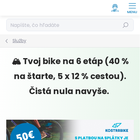
Prejsť
na
obsah
Hľadať
Služby
🏔️ Tvoj bike na 6 etáp (40 %
na štarte, 5 x 12 % cestou).
Čistá nula navyše.