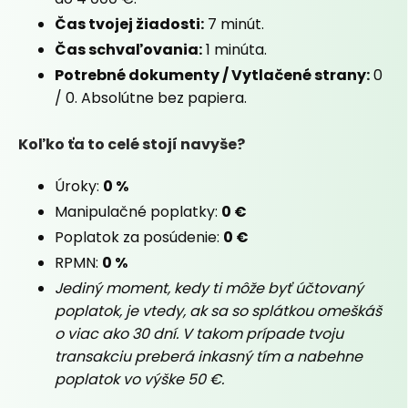
Čas tvojej žiadosti:
7 minút.
Čas schvaľovania:
1 minúta.
Potrebné dokumenty / Vytlačené strany:
0
/ 0. Absolútne bez papiera.
Koľko ťa to celé stojí navyše?
Úroky:
0 %
Manipulačné poplatky:
0 €
Poplatok za posúdenie:
0 €
RPMN:
0 %
Jediný moment, kedy ti môže byť účtovaný
poplatok, je vtedy, ak sa so splátkou omeškáš
o viac ako 30 dní. V takom prípade tvoju
transakciu preberá inkasný tím a nabehne
poplatok vo výške 50 €.