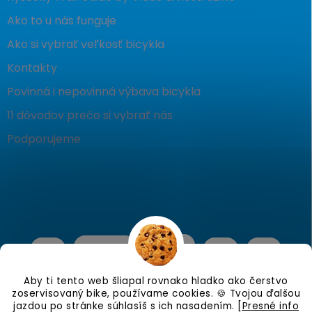
Ako to u nás funguje
Ako si vybrať veľkosť bicykla
Kontakty
Povinná i nepovinná výbava bicykla
11 dôvodov prečo si vybrať nás
Podporujeme
Aby ti tento web šliapal rovnako hladko ako čerstvo
zoservisovaný bike, používame cookies. 🍪 Tvojou ďalšou
jazdou po stránke súhlasíš s ich nasadením.
[Presné info