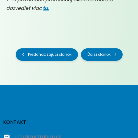
dozvedieť viac
tu
.
Predchádzajúci článok
Ďalší článok
Z
á
p
ä
t
i
KONTAKT
e
info
@
kostrabike.sk