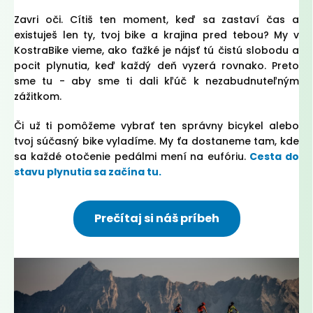
Zavri oči. Cítiš ten moment, keď sa zastaví čas a
existuješ len ty, tvoj bike a krajina pred tebou? My v
KostraBike vieme, ako ťažké je nájsť tú čistú slobodu a
pocit plynutia, keď každý deň vyzerá rovnako. Preto
sme tu - aby sme ti dali kľúč k nezabudnuteľným
zážitkom.
Či už ti pomôžeme vybrať ten správny bicykel alebo
tvoj súčasný bike vyladíme. My ťa dostaneme tam, kde
sa každé otočenie pedálmi mení na eufóriu.
Cesta do
stavu plynutia sa začína tu.
Prečítaj si náš príbeh