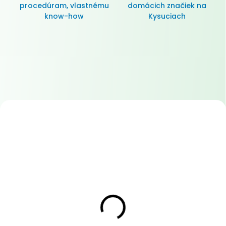
procedúram, vlastnému
domácich značiek na
know-how
Kysuciach
Novinka
86087
T226.252
Pre ženy
SKLADOM
(>3 KS)
DOCASNE NEDOSTUPNE
KELLYS THEOS RSE40 P
CTM ROXXY GX E-
ROSE GOLD L 29"/27.5"
ALLROAD - MATNÁ
725WH
ZLATÁ L (18")