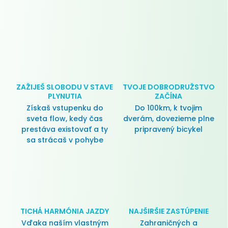
ZAŽIJEŠ SLOBODU V STAVE
TVOJE DOBRODRUŽSTVO
PLYNUTIA
ZAČÍNA
Získaš vstupenku do
Do 100km, k tvojim
sveta flow, kedy čas
dverám, dovezieme plne
prestáva existovať a ty
pripravený bicykel
sa strácaš v pohybe
TICHÁ HARMÓNIA JAZDY
NAJŠIRŠIE ZASTÚPENIE
Vďaka naším vlastným
Zahraničných a