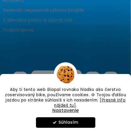
Kontakty
Povinná i nepovinná výbava bicykla
11 dôvodov prečo si vybrať nás
Podporujeme
Aby ti tento web šliapal rovnako hladko ako čerstvo
zoservisovaný bike, používame cookies. 🍪 Tvojou ďalšou
jazdou po stránke súhlasíš s ich nasadením.
[Presné info
nájdeš tu]
.
Nastavenie
Copyright 2026
KostraBike
. Všetky práva vyhradené.
Upraviť
nastavenie cookies
Súhlasím