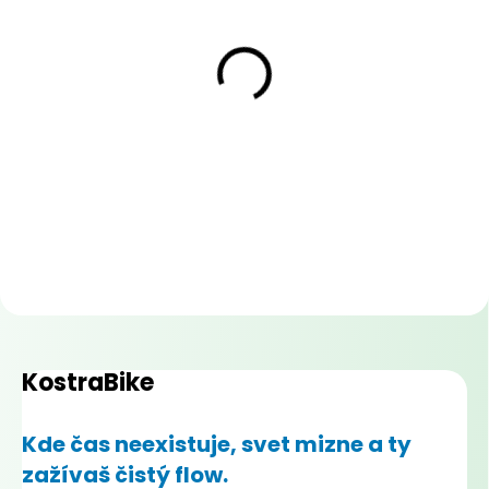
SKLADOM NA PREDAJNI
(1 KS)
SKLADOM NA PREDAJNI
(1 KS)
ROCK MACHINE BLIZZ
WOOM GO 3 16"
30-29 L 2022
METALLIC TURQUOISE
649 €
459 €
Do košíka
Do košíka
KostraBike
Kde čas neexistuje, svet mizne a ty
zažívaš čistý flow.