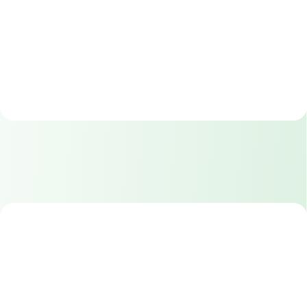
3 699 €
2 299 €
Do košíka
Do košíka
Akcia
Ľahký detský
27174059
bicykel
70072820