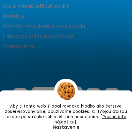
Ako si vybrať veľkosť bicykla
Kontakty
Povinná i nepovinná výbava bicykla
11 dôvodov prečo si vybrať nás
Podporujeme
Aby ti tento web šliapal rovnako hladko ako čerstvo
zoservisovaný bike, používame cookies. 🍪 Tvojou ďalšou
jazdou po stránke súhlasíš s ich nasadením.
[Presné info
nájdeš tu]
.
Nastavenie