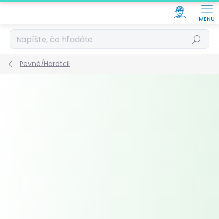
Prejsť
na
obsah
Hľadať
Pevné/Hardtail