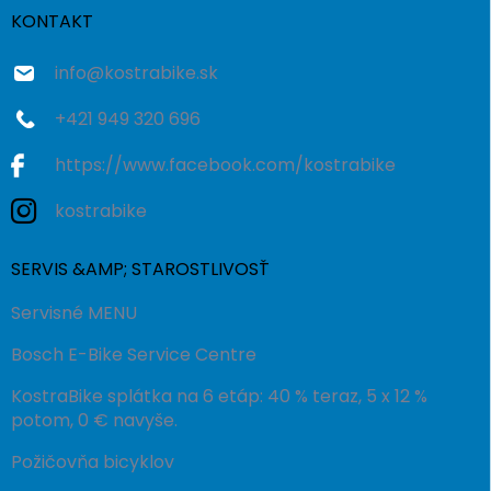
i
KONTAKT
e
info
@
kostrabike.sk
+421 949 320 696
https://www.facebook.com/kostrabike
kostrabike
SERVIS &AMP; STAROSTLIVOSŤ
Servisné MENU
Bosch E-Bike Service Centre
KostraBike splátka na 6 etáp: 40 % teraz, 5 x 12 %
potom, 0 € navyše.
Požičovňa bicyklov