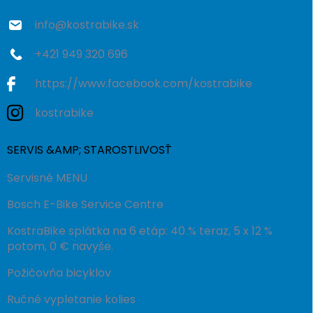
e
info
@
kostrabike.sk
+421 949 320 696
https://www.facebook.com/kostrabike
kostrabike
SERVIS &AMP; STAROSTLIVOSŤ
Servisné MENU
Bosch E-Bike Service Centre
KostraBike splátka na 6 etáp: 40 % teraz, 5 x 12 %
potom, 0 € navyše.
Požičovňa bicyklov
Ručné vypletanie kolies