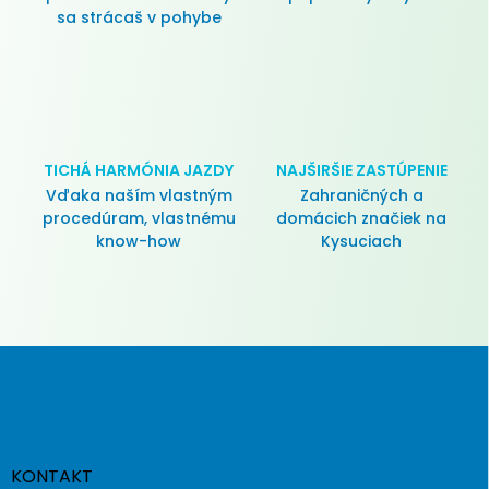
sa strácaš v pohybe
TICHÁ HARMÓNIA JAZDY
NAJŠIRŠIE ZASTÚPENIE
Vďaka naším vlastným
Zahraničných a
procedúram, vlastnému
domácich značiek na
know-how
Kysuciach
Z
á
p
ä
t
i
KONTAKT