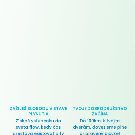
ZAŽIJEŠ SLOBODU V STAVE
TVOJE DOBRODRUŽSTVO
PLYNUTIA
ZAČÍNA
Získaš vstupenku do
Do 100km, k tvojim
sveta flow, kedy čas
dverám, dovezieme plne
prestáva existovať a ty
pripravený bicykel