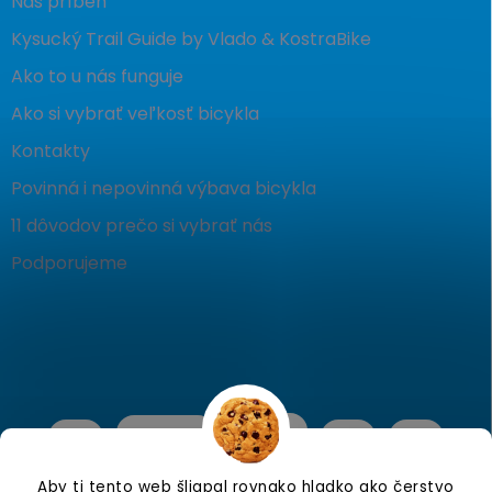
Náš príbeh
Kysucký Trail Guide by Vlado & KostraBike
Ako to u nás funguje
Ako si vybrať veľkosť bicykla
Kontakty
Povinná i nepovinná výbava bicykla
11 dôvodov prečo si vybrať nás
Podporujeme
Aby ti tento web šliapal rovnako hladko ako čerstvo