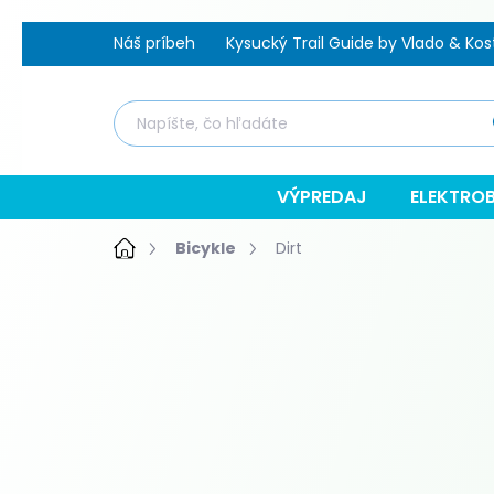
Prejsť
Náš príbeh
Kysucký Trail Guide by Vlado & Kos
na
obsah
Hľ
VÝPREDAJ
ELEKTROB
Domov
Bicykle
Dirt