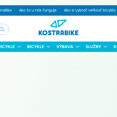
traBike
Ako to u nás funguje
Ako si vybrať veľkosť bicykla
adať
ICYKLE
BICYKLE
VÝBAVA
SLUŽBY
K