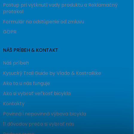
Postup pri vytknutí vady produktu a Reklamačný
protokol
Formulár na odstúpenie od zmluvu
GDPR
NÁŠ PRÍBEH & KONTAKT
Náš príbeh
Kysucký Trail Guide by Vlado & KostraBike
Ako to u nás funguje
Ako si vybrať veľkosť bicykla
Kontakty
Povinná i nepovinná výbava bicykla
11 dôvodov prečo si vybrať nás