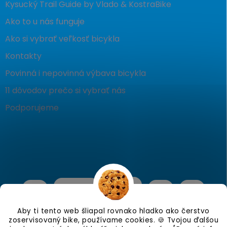
Kysucký Trail Guide by Vlado & KostraBike
Ako to u nás funguje
Ako si vybrať veľkosť bicykla
Kontakty
Povinná i nepovinná výbava bicykla
11 dôvodov prečo si vybrať nás
Podporujeme
Aby ti tento web šliapal rovnako hladko ako čerstvo
zoservisovaný bike, používame cookies. 🍪 Tvojou ďalšou