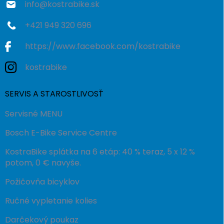
info
@
kostrabike.sk
+421 949 320 696
https://www.facebook.com/kostrabike
kostrabike
SERVIS A STAROSTLIVOSŤ
Servisné MENU
Bosch E-Bike Service Centre
KostraBike splátka na 6 etáp: 40 % teraz, 5 x 12 %
potom, 0 € navyše.
Požičovňa bicyklov
Ručné vypletanie kolies
Darčekový poukaz