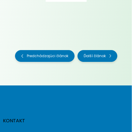
Predchádzajúci článok
Ďalší článok
Z
á
p
ä
t
i
KONTAKT
e