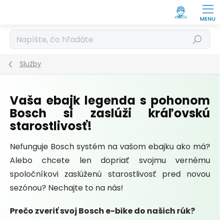
Prejsť
na
obsah
Hľadať
Služby
Vaša ebajk legenda s pohonom
Bosch si zaslúži kráľovskú
starostlivosť!
Nefunguje Bosch systém na vašom ebajku ako má?
Alebo chcete len dopriať svojmu vernému
spoločníkovi zaslúženú starostlivosť pred novou
sezónou? Nechajte to na nás!
Prečo zveriť svoj Bosch e-bike do našich rúk?