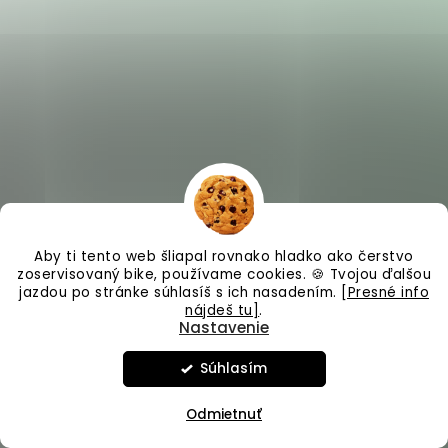
Aby ti tento web šliapal rovnako hladko ako čerstvo
zoservisovaný bike, používame cookies. 🍪 Tvojou ďalšou
jazdou po stránke súhlasíš s ich nasadením.
[Presné info
nájdeš tu]
.
Nastavenie
Súhlasím
Vo štvrtok 6.8.26 Zatvorené.
Odmietnuť