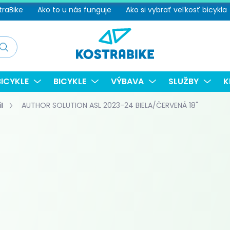
traBike
Ako to u nás funguje
Ako si vybrať veľkosť bicykla
adať
ICYKLE
BICYKLE
VÝBAVA
SLUŽBY
K
l
AUTHOR SOLUTION ASL 2023-24 BIELA/ČERVENÁ 18"