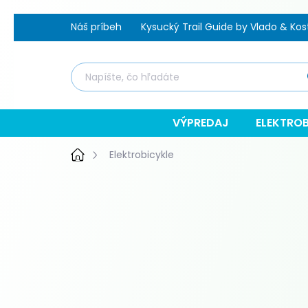
Prejsť
Náš príbeh
Kysucký Trail Guide by Vlado & Kos
na
obsah
Hľ
VÝPREDAJ
ELEKTROB
Domov
Elektrobicykle