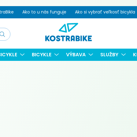
traBike
Ako to u nás funguje
Ako si vybrať veľkosť bicykla
adať
ICYKLE
BICYKLE
VÝBAVA
SLUŽBY
K