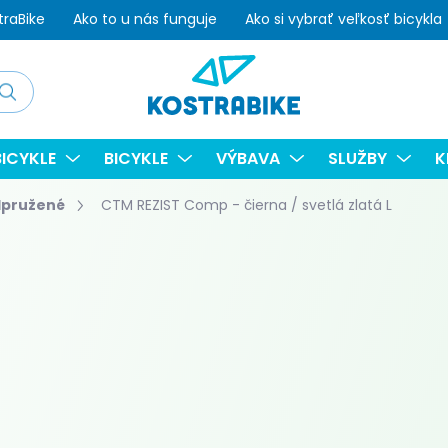
traBike
Ako to u nás funguje
Ako si vybrať veľkosť bicykla
adať
ICYKLE
BICYKLE
VÝBAVA
SLUŽBY
K
dpružené
CTM REZIST Comp - čierna / svetlá zlatá L