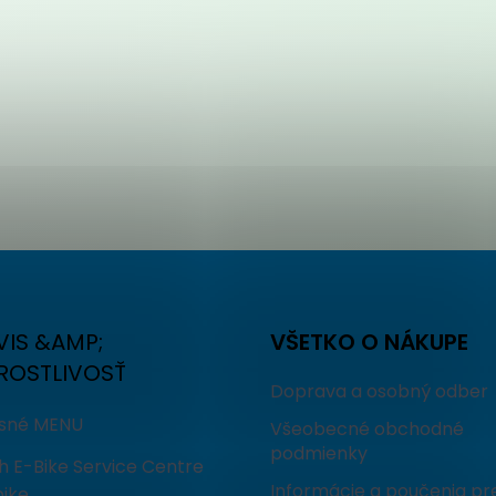
VIS &AMP;
VŠETKO O NÁKUPE
ROSTLIVOSŤ
Doprava a osobný odber
isné MENU
Všeobecné obchodné
podmienky
h E-Bike Service Centre
Informácie a poučenia pr
ike