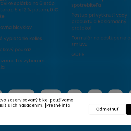
aBike splátka na 6 etáp:
spotrebiteľa
teraz, 5 x 12 % potom, 0 €
Postup pri vytknutí vady
še.
produktu a Reklamačný
čovňa bicyklov
protokol
Formulár na odstúpenie o
 vypletanie kolies
zmluvu
ekový poukaz
GDPR
žeme ti s výberom
la
stvo zoservisovaný bike, používame
asíš s ich nasadením.
[Presné info
Odmietnuť
é.