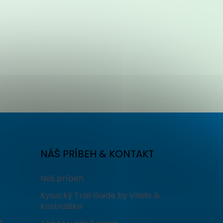
NÁŠ PRÍBEH & KONTAKT
Náš príbeh
Kysucký Trail Guide by Vlado &
KostraBike
e