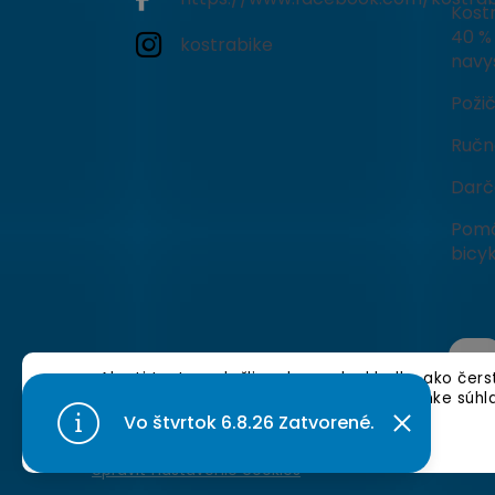
Kostr
40 % 
kostrabike
navy
Poži
Ručné
Darč
Pomô
bicyk
Aby ti tento web šliapal rovnako hladko ako čer
cookies. 🍪 Tvojou ďalšou jazdou po stránke súhl
nájdeš tu]
.
Vo štvrtok 6.8.26 Zatvorené.
Nastavenie
Copyright 2026
KostraBike
. Všetky práva vyhraden
Upraviť nastavenie cookies