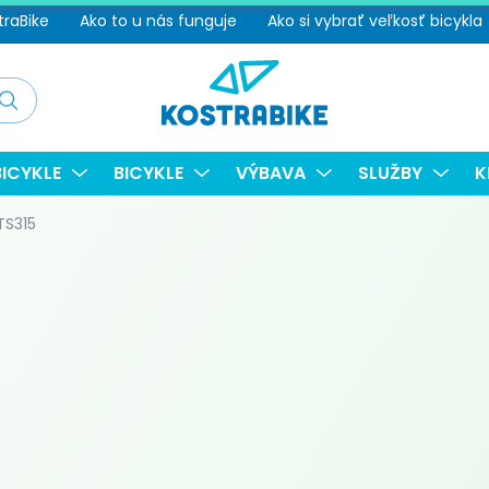
traBike
Ako to u nás funguje
Ako si vybrať veľkosť bicykla
adať
ICYKLE
BICYKLE
VÝBAVA
SLUŽBY
K
TS315