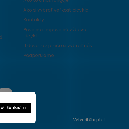
Ako to u nás funguje
Ako si vybrať veľkosť bicykla
Kontakty
Povinná i nepovinná výbava
bicykla
d
11 dôvodov prečo si vybrať nás
Podporujeme
Súhlasím
Vytvoril Shoptet