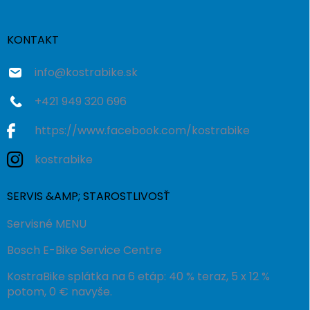
ä
t
i
KONTAKT
e
info
@
kostrabike.sk
+421 949 320 696
https://www.facebook.com/kostrabike
kostrabike
SERVIS &AMP; STAROSTLIVOSŤ
Servisné MENU
Bosch E-Bike Service Centre
KostraBike splátka na 6 etáp: 40 % teraz, 5 x 12 %
potom, 0 € navyše.