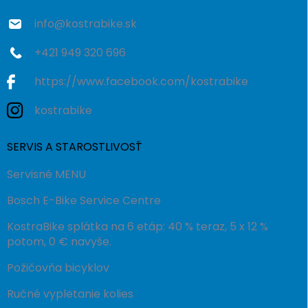
e
k
y
info
@
kostrabike.sk
v
ý
+421 949 320 696
p
i
https://www.facebook.com/kostrabike
s
u
kostrabike
SERVIS A STAROSTLIVOSŤ
Servisné MENU
Bosch E-Bike Service Centre
KostraBike splátka na 6 etáp: 40 % teraz, 5 x 12 %
potom, 0 € navyše.
Požičovňa bicyklov
Ručné vypletanie kolies