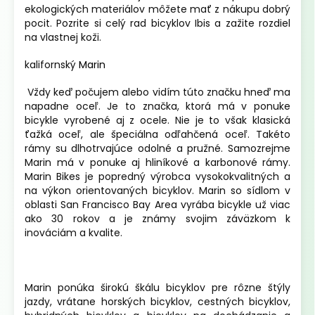
ekologických materiálov môžete mať z nákupu dobrý
pocit. Pozrite si celý rad bicyklov Ibis a zažite rozdiel
na vlastnej koži.
kalifornský
Marin
Vždy keď počujem alebo vidím túto značku hneď ma
napadne oceľ. Je to značka, ktorá má v ponuke
bicykle vyrobené aj z ocele. Nie je to však klasická
ťažká oceľ, ale špeciálna odľahčená oceľ. Takéto
rámy su dlhotrvajúce odolné a pružné. Samozrejme
Marin má v ponuke aj hliníkové a karbonové rámy.
Marin Bikes je popredný výrobca vysokokvalitných a
na výkon orientovaných bicyklov. Marin so sídlom v
oblasti San Francisco Bay Area vyrába bicykle už viac
ako 30 rokov a je známy svojim záväzkom k
inováciám a kvalite.
Marin ponúka širokú škálu bicyklov pre rôzne štýly
jazdy, vrátane horských bicyklov, cestných bicyklov,