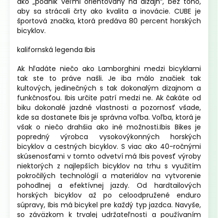
ako „podnik veľmi orientovaný na dizajn“, bez toho,
aby sa strácali črty ako kvalita a inovácie. CUBE je
športová značka, ktorá predáva 80 percent horských
bicyklov.
kalifornská legenda
Ibis
Ak hľadáte niečo ako Lamborghini medzi bicyklami
tak ste to práve našli. Je iba málo značiek tak
kultových, jedinečných s tak dokonalým dizajnom a
funkčnosťou. Ibis určite patrí medzi ne. Ak čakáte od
biku dokonalé jazdné vlastnosti a pozornosť všade,
kde sa dostanete Ibis je správna voľba. Voľba, ktorá je
však o niečo drahšia ako iné možnosti.
Ibis Bikes je
popredný výrobca vysokovýkonných horských
bicyklov a cestných bicyklov. S viac ako 40-ročnými
skúsenosťami v tomto odvetví má Ibis povesť výroby
niektorých z najlepších bicyklov na trhu s využitím
pokročilých technológií a materiálov na vytvorenie
pohodlnej a efektívnej jazdy. Od hardtailových
horských bicyklov až po celoodpružené enduro
súpravy, Ibis má bicykel pre každý typ jazdca. Navyše,
so záväzkom k trvalej udržateľnosti a používaním