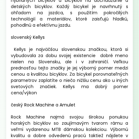
hybridných bicyklov a bicyklov na dochádzanie a
detských bicyklov. Každý bicykel je navrhnutý s
ohľadom na jazdca, s použitím pokročilých
technológií a materiálov, ktoré zaisťujú hladkú,
pohodlnú a efektívnu jazdu.
slovenský
Kellys
Kellys je najväčšou slovenskou značkou, ktorá si
vybudovala za dobu svojej existencie dobré meno
nielen na Slovensku, ale i v zahraničí. Veľkou
prednosťou tejto značky je jej výborný pomer medzi
cenou a kvalitou bicyklov. Za bicykel porovnateľných
parametrov zaplatíte o niečo nižšiu cenu ako u iných
svetových značiek. Kellys ma dobrý pomer
cena/výkon
český
Rock Machine
a
Amulet
Rock Machine najmä svojou širokou ponukou
horských bicyklov so zaujímavým tvarom rámu a
veľmi vydarenou MTB dámskou kolekciou. Výbornú
kvalitu a dobre odvedenú pracú taktiež nájdete v