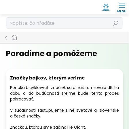
Prejsť
na
obsah
Hľadať
Domov
Poradíme a pomôžeme
V
ý
Značky bajkov, ktorým veríme
p
i
Ponuka bicyklových značiek sa u nás formovala dlhšiu
s
dobu a do budúcnosti zrejme bude tento proces
č
pokračovať.
l
V súčasnosti zastupujeme silné svetové aj slovenské
á
a české značky.
n
k
Značkou, ktorou sme začínali je
Giant
.