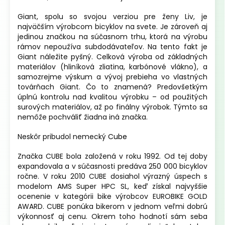
o
v
Giant, spolu so svojou verziou pre ženy Liv, je
najväčším výrobcom bicyklov na svete. Je zároveň aj
jedinou značkou na súčasnom trhu, ktorá na výrobu
rámov nepoužíva subdodávateľov. Na tento fakt je
Giant náležite pyšný. Celková výroba od základných
materiálov (hliníková zliatina, karbónové vlákno), a
samozrejme výskum a vývoj prebieha vo vlastných
továrňach Giant. Čo to znamená? Predovšetkým
úplnú kontrolu nad kvalitou výrobku – od použitých
surových materiálov, až po finálny výrobok. Týmto sa
nemôže pochváliť žiadna iná značka.
Neskôr pribudol nemecký
Cube
Značka CUBE bola založená v roku 1992. Od tej doby
expandovala a v súčasnosti predáva 250 000 bicyklov
ročne. V roku 2010 CUBE dosiahol výrazný úspech s
modelom AMS Super HPC SL, keď získal najvyššie
ocenenie v kategórii bike výrobcov EUROBIKE GOLD
AWARD. CUBE ponúka bikerom v jednom veľmi dobrú
výkonnosť aj cenu. Okrem toho hodnotí sám seba