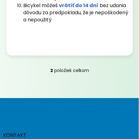
Bicykel môžeš
vrátiť do 14 dní
bez udania
dôvodu za predpokladu, že je nepoškodený
a nepoužitý
2
položiek celkom
O
v
l
á
d
Z
a
á
c
p
i
e
ä
p
t
r
i
KONTAKT
v