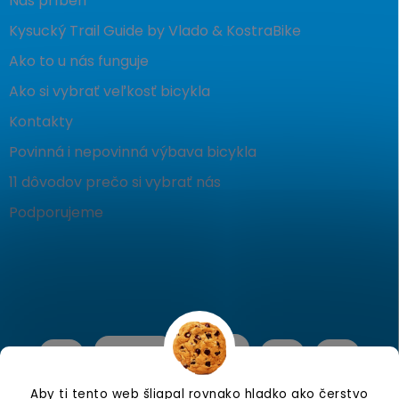
Náš príbeh
Kysucký Trail Guide by Vlado & KostraBike
Ako to u nás funguje
Ako si vybrať veľkosť bicykla
Kontakty
Povinná i nepovinná výbava bicykla
11 dôvodov prečo si vybrať nás
Podporujeme
Aby ti tento web šliapal rovnako hladko ako čerstvo