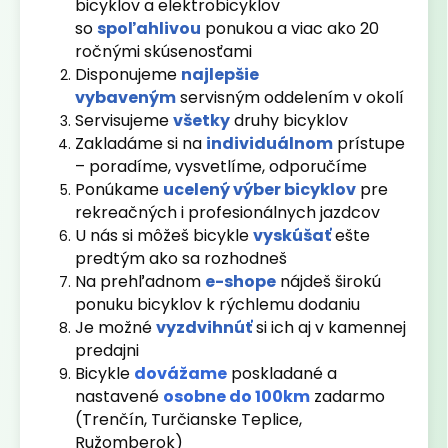
bicyklov a elektrobicyklov
so
spoľahlivou
ponukou a viac ako 20
ročnými skúsenosťami
Disponujeme
najlepšie
vybaveným
servisným oddelením v okolí
Servisujeme
všetky
druhy bicyklov
Zakladáme si na
individuálnom
prístupe
– poradíme, vysvetlíme, odporučíme
Ponúkame
ucelený výber bicyklov
pre
rekreačných i profesionálnych jazdcov
U nás si môžeš bicykle
vyskúšať
ešte
predtým ako sa rozhodneš
Na prehľadnom
e-shope
nájdeš širokú
ponuku bicyklov k rýchlemu dodaniu
Je možné
vyzdvihnúť
si ich aj v kamennej
predajni
Bicykle
dovážame
poskladané a
nastavené
osobne do 100km
zadarmo
(Trenčín, Turčianske Teplice,
Ružomberok)