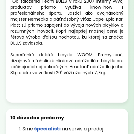
Od založenia Team BULLS v roku 2007 interný vývoj
produktov priamo využíva know-how z
profesionálneho športu. Jazdci ako dvojnásobný
majster Nemecka a päťnásobný víťaz Cape-Epic Karl
Platt sú priamo zapojení do vývoja nových bicyklov a
rozumných inovácií. Popri najlepšej možnej cene je
férová výroba ďalšou hodnotou, ku ktorej sa značka
BULLS zaviazala.
Superľahké detské bicykle
WOOM
. Premyslené,
dizajnové a ľahulinké hlinikové odrážadlá a bicykle pre
začínajucích aj pokročilých. Hmotnoť odrážadla je iba
3kg a bike vo veľkosti 20" váži užasných 7,7kg.
10 dôvodov prečo my
Sme
špecialisti
na servis a predaj