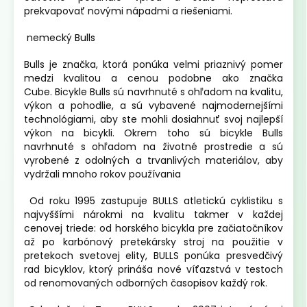
prekvapovať novými nápadmi a riešeniami.
nemecký
Bulls
Bulls je značka, ktorá ponúka velmi priaznivý pomer
medzi kvalitou a cenou podobne ako značka
Cube. Bicykle Bulls sú navrhnuté s ohľadom na kvalitu,
výkon a pohodlie, a sú vybavené najmodernejšími
technológiami, aby ste mohli dosiahnuť svoj najlepší
výkon na bicykli. Okrem toho sú bicykle Bulls
navrhnuté s ohľadom na životné prostredie a sú
vyrobené z odolných a trvanlivých materiálov, aby
vydržali mnoho rokov používania
Od roku 1995 zastupuje BULLS atletickú cyklistiku s
najvyššími nárokmi na kvalitu takmer v každej
cenovej triede: od horského bicykla pre začiatočníkov
až po karbónový pretekársky stroj na použitie v
pretekoch svetovej elity, BULLS ponúka presvedčivý
rad bicyklov, ktorý prináša nové víťazstvá v testoch
od renomovaných odborných časopisov každý rok.