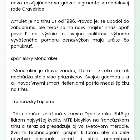
novo rozvíjajúcom sa gravel segmente v modelovej
rade Gravelride.
Amulet je na trhu už od 1996. Pravda je, že upadol do
zabudnutia, ale teraz sa ho nový majiteľ snaží opäť
priviesť na výslnie a svojou politikov výborne
vyváženého pomeru cena/výkon majú určite čo
ponúknuť.
španielsky
Mondraker
Mondraker je dravá značka, ktorá si z roka na rok
nachádza stále viac priaznivcov. Svojou geometriu a
aj inovatívnymi smart riešeniami patria medzi špičku
na trhu.
francúzsky
Lapierre
Táto značka založená v meste Dijon v roku 1946 je
lídrom najvyššej kvality MTB bicyklov na francúzskom
trhu a teraz sa presadzuje aj vo svetovom meradle.
Svojimi technologiami prispeli k tomu, aby sa celé
odvetvie posunulo vpred a stále neprestáva