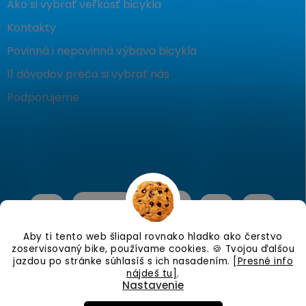
Ako si vybrať veľkosť bicykla
Kontakty
Povinná i nepovinná výbava bicykla
11 dôvodov prečo si vybrať nás
Podporujeme
Aby ti tento web šliapal rovnako hladko ako čerstvo
zoservisovaný bike, používame cookies. 🍪 Tvojou ďalšou
jazdou po stránke súhlasíš s ich nasadením.
[Presné info
nájdeš tu]
.
Nastavenie
Copyright 2026
KostraBike
. Všetky práva vyhradené.
Upraviť