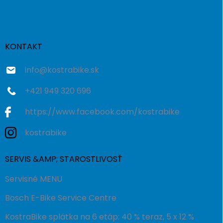
á
p
ä
t
i
KONTAKT
e
info
@
kostrabike.sk
+421 949 320 696
https://www.facebook.com/kostrabike
kostrabike
SERVIS &AMP; STAROSTLIVOSŤ
Servisné MENU
Bosch E-Bike Service Centre
KostraBike splátka na 6 etáp: 40 % teraz, 5 x 12 %