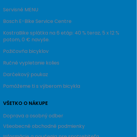
Servisné MENU
Bosch E-Bike Service Centre
KostraBike splátka na 6 etáp: 40 % teraz, 5 x 12 %
potom, 0 € navyše.
Požičovňa bicyklov
Ručné vypletanie kolies
Darčekový poukaz
Pomôžeme ti s výberom bicykla
VŠETKO O NÁKUPE
Doprava a osobný odber
Všeobecné obchodné podmienky
Informácie a poučenia pre spotrebiteľa