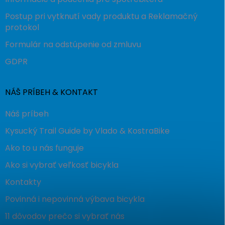
Postup pri vytknutí vady produktu a Reklamačný
protokol
Formulár na odstúpenie od zmluvu
GDPR
NÁŠ PRÍBEH & KONTAKT
Náš príbeh
Kysucký Trail Guide by Vlado & KostraBike
Ako to u nás funguje
Ako si vybrať veľkosť bicykla
Kontakty
Povinná i nepovinná výbava bicykla
11 dôvodov prečo si vybrať nás