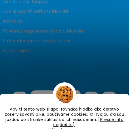
Ako to u nás funguje
Ako si vybrať veľkosť bicykla
Kontakty
Povinná i nepovinná výbava bicykla
11 dôvodov prečo si vybrať nás
Podporujeme
Aby ti tento web šliapal rovnako hladko ako čerstvo
zoservisovaný bike, používame cookies. 🍪 Tvojou ďalšou
jazdou po stránke súhlasíš s ich nasadením.
[Presné info
nájdeš tu]
.