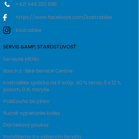
+421 949 320 696
https://www.facebook.com/kostrabike
kostrabike
SERVIS &AMP; STAROSTLIVOSŤ
Servisné MENU
Bosch E-Bike Service Centre
KostraBike splátka na 6 etáp: 40 % teraz, 5 x 12 %
potom, 0 € navyše.
Požičovňa bicyklov
Ručné vypletanie kolies
Darčekový poukaz
Pomôžeme ti s výberom bicykla