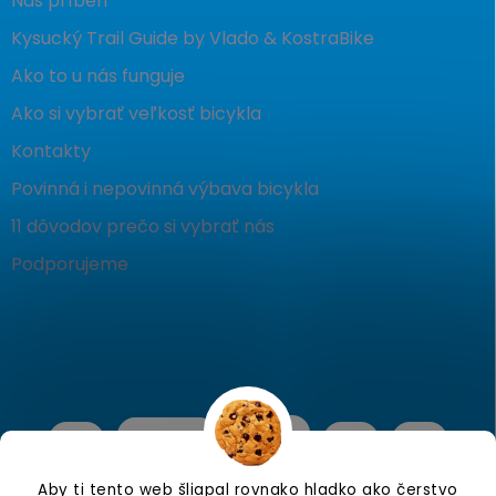
Náš príbeh
Kysucký Trail Guide by Vlado & KostraBike
Ako to u nás funguje
Ako si vybrať veľkosť bicykla
Kontakty
Povinná i nepovinná výbava bicykla
11 dôvodov prečo si vybrať nás
Podporujeme
Aby ti tento web šliapal rovnako hladko ako čerstvo