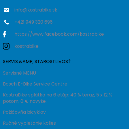
e
info
@
kostrabike.sk
+421 949 320 696
https://www.facebook.com/kostrabike
kostrabike
SERVIS &AMP; STAROSTLIVOSŤ
Servisné MENU
Bosch E-Bike Service Centre
KostraBike splátka na 6 etáp: 40 % teraz, 5 x 12 %
potom, 0 € navyše.
Požičovňa bicyklov
Ručné vypletanie kolies