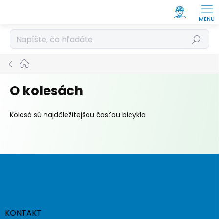
Prejsť
na
obsah
Hľadať
Domov
O kolesách
Kolesá sú najdôležitejšou časťou bicykla
Z
á
p
ä
t
i
KONTAKT