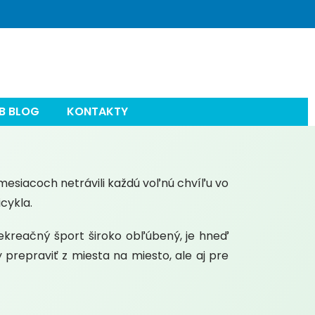
Kontakty
Povinná i nepovinná výbava bicykla
11 dôvod
PRÁZDNY KOŠÍK
NÁKUPNÝ
KOŠÍK
B BLOG
KONTAKTY
mesiacoch netrávili každú voľnú chvíľu vo
icykla.
kreačný šport široko obľúbený, je hneď
 prepraviť z miesta na miesto, ale aj pre