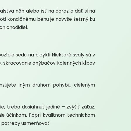
tva nôh alebo ísť na doraz a dať si na
roti kondičnému behu je navyše šetrný ku
ch chodidiel.
ie sedu na bicykli. Niektoré svaly sú v
ice, skracovanie ohýbačov kolenných kĺbov
zujete iným druhom pohybu, cieleným
 treba dosiahnuť jediné – zvýšiť záťaž.
inie účinkom. Popri kvalitnom technickom
ľa potreby usmerňovať