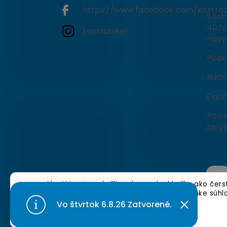
https://www.facebook.com/kostrab
Kostr
40 % 
kostrabike
navy
Poži
Ručné
Darč
Pomô
bicyk
Aby ti tento web šliapal rovnako hladko ako čer
cookies. 🍪 Tvojou ďalšou jazdou po stránke súhl
nájdeš tu]
.
Vo štvrtok 6.8.26 Zatvorené.
Nastavenie
Copyright 2026
KostraBike
. Všetky práva vyhraden
Upraviť nastavenie cookies