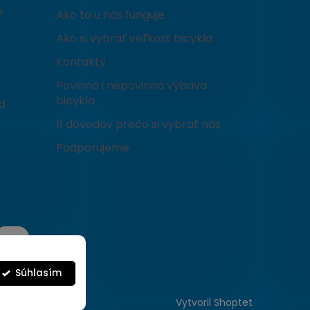
e
Ako to u nás funguje
Ako si vybrať veľkosť bicykla
Kontakty
Povinná i nepovinná výbava
bicykla
d
11 dôvodov prečo si vybrať nás
Podporujeme
Súhlasím
Vytvoril Shoptet