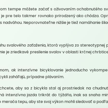
m tempe môžete začať s oživovaním ochabnutého svals
li je pre telo takmer rovnako prirodzený ako chôdza. Op
 s nadváhou. Neporovnateľne nižšie je tiež namáhanie šlia
alového zaťaženia, ktorá vyplýva zo stereotypnej pozíc
ie je zriedkavé presilenie svalov v oblasti krčnej chrbt
, ak intenzívne bicyklovanie jednoducho vykompen
cykli zaháľajú, prípadne plávaním.
e, aby sa z bicykla stal aj prostriedok na chudnutie,
há intenzívna jazda trikrát do týždňa, inak sa snaha m
 do merača tepu, aby ste svoj výkon mohli sledovať a pod