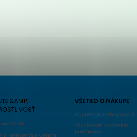
VIS &AMP;
VŠETKO O NÁKUPE
ROSTLIVOSŤ
Doprava a osobný odber
isné MENU
Všeobecné obchodné
podmienky
h E-Bike Service Centre