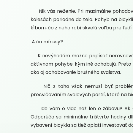
Nik vás neženie. Pri maximálne pohodovo
kolesách poriadne do tela. Pohyb na bicyk
kĺbom, čo z neho robí skvelú voľbu pre ľudí
A čo mínusy?
K nevýhodám možno pripísať nerovnováhu sv
aktívnom pohybe, kým iné ochabujú. Preto n
ako aj ochabovanie brušného svalstva.
Nič z toho však nemusí byť problémom
precvičovaním svalových partií, ktoré na bi
Ide vám o viac než len o zábavu? Ak chcet
Odporúča sa minimálne trištvrte hodiny dl
vybavení bicykla sa tiež oplatí investovať