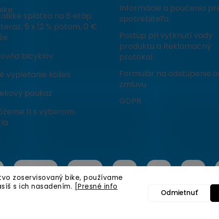
Informácie a poučenia pr
ike
aBike splátka na 6 etáp:
spotrebiteľa
teraz, 5 x 12 % potom, 0 €
Postup pri vytknutí vady
še.
produktu a Reklamačný
čovňa bicyklov
protokol
Formulár na odstúpenie o
 vypletanie kolies
zmluvu
ekový poukaz
GDPR
žeme ti s výberom
la
stvo zoservisovaný bike, používame
asíš s ich nasadením.
[Presné info
Odmietnuť
é.