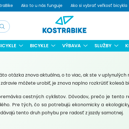
traBike
Ako to u nás funguje
Ako si vybrať veľkosť bicykla
adať
ICYKLE
BICYKLE
VÝBAVA
SLUŽBY
K
o otázka znova aktuálna, o to viac, ak ste v uplynulých 
 zdravie môžete urobiť, je znova naplno rozkrútiť kolesá b
mávka cestných cyklistov. Dôvodov, prečo je tento re
ždého. Pre tých, čo sa potrebujú ekonomicky a ekologicky
dávajú tento druh pohybu pre radosť z jazdy samotnej.