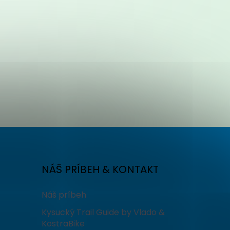
NÁŠ PRÍBEH & KONTAKT
Náš príbeh
Kysucký Trail Guide by Vlado &
KostraBike