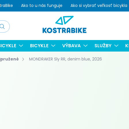
traBike
Ako to u nás funguje
Ako si vybrať veľkosť bicykla
adať
ICYKLE
BICYKLE
VÝBAVA
SLUŽBY
K
dpružené
MONDRAKER Sly RR, denim blue, 2026