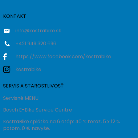
ä
t
i
KONTAKT
e
info
@
kostrabike.sk
+421 949 320 696
https://www.facebook.com/kostrabike
kostrabike
SERVIS A STAROSTLIVOSŤ
Servisné MENU
Bosch E-Bike Service Centre
KostraBike splátka na 6 etáp: 40 % teraz, 5 x 12 %
potom, 0 € navyše.