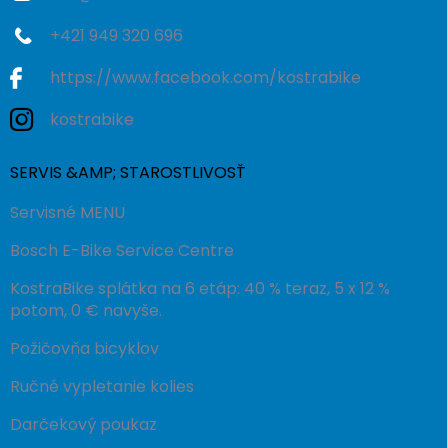
+421 949 320 696
https://www.facebook.com/kostrabike
kostrabike
SERVIS &AMP; STAROSTLIVOSŤ
Servisné MENU
Bosch E-Bike Service Centre
KostraBike splátka na 6 etáp: 40 % teraz, 5 x 12 %
potom, 0 € navyše.
Požičovňa bicyklov
Ručné vypletanie kolies
Darčekový poukaz