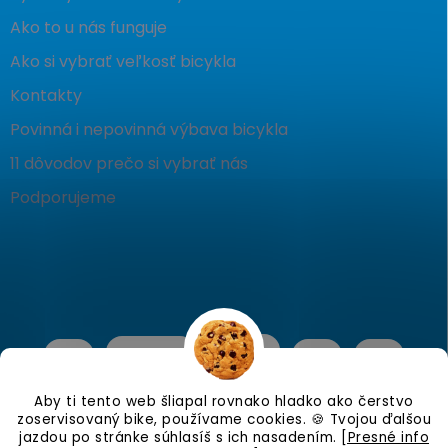
Ako to u nás funguje
Ako si vybrať veľkosť bicykla
Kontakty
Povinná i nepovinná výbava bicykla
11 dôvodov prečo si vybrať nás
Podporujeme
Aby ti tento web šliapal rovnako hladko ako čerstvo
zoservisovaný bike, používame cookies. 🍪 Tvojou ďalšou
jazdou po stránke súhlasíš s ich nasadením.
[Presné info