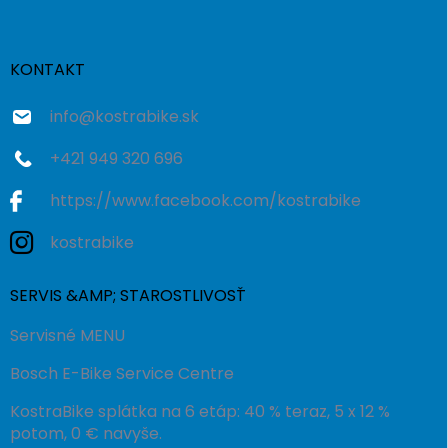
p
ä
t
i
KONTAKT
e
info
@
kostrabike.sk
+421 949 320 696
https://www.facebook.com/kostrabike
kostrabike
SERVIS &AMP; STAROSTLIVOSŤ
Servisné MENU
Bosch E-Bike Service Centre
KostraBike splátka na 6 etáp: 40 % teraz, 5 x 12 %
potom, 0 € navyše.