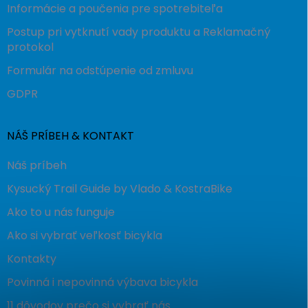
Informácie a poučenia pre spotrebiteľa
Postup pri vytknutí vady produktu a Reklamačný
protokol
Formulár na odstúpenie od zmluvu
GDPR
NÁŠ PRÍBEH & KONTAKT
Náš príbeh
Kysucký Trail Guide by Vlado & KostraBike
Ako to u nás funguje
Ako si vybrať veľkosť bicykla
Kontakty
Povinná i nepovinná výbava bicykla
11 dôvodov prečo si vybrať nás