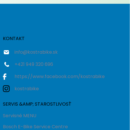
Z
á
p
ä
t
i
KONTAKT
e
info
@
kostrabike.sk
+421 949 320 696
https://www.facebook.com/kostrabike
kostrabike
SERVIS &AMP; STAROSTLIVOSŤ
Servisné MENU
Bosch E-Bike Service Centre