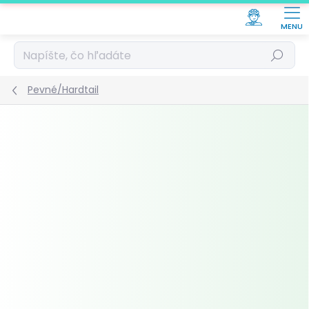
Prejsť
na
obsah
Hľadať
Pevné/Hardtail