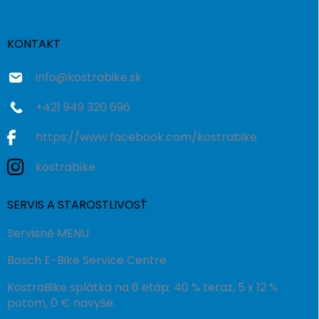
ä
t
i
KONTAKT
e
info
@
kostrabike.sk
+421 949 320 696
https://www.facebook.com/kostrabike
kostrabike
SERVIS A STAROSTLIVOSŤ
Servisné MENU
Bosch E-Bike Service Centre
KostraBike splátka na 6 etáp: 40 % teraz, 5 x 12 %
potom, 0 € navyše.