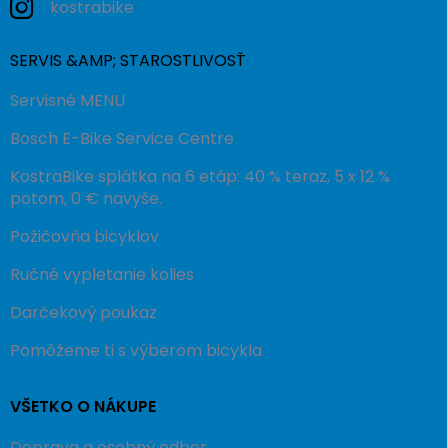
kostrabike
SERVIS &AMP; STAROSTLIVOSŤ
Servisné MENU
Bosch E-Bike Service Centre
KostraBike splátka na 6 etáp: 40 % teraz, 5 x 12 %
potom, 0 € navyše.
Požičovňa bicyklov
Ručné vypletanie kolies
Darčekový poukaz
Pomôžeme ti s výberom bicykla
VŠETKO O NÁKUPE
Doprava a osobný odber