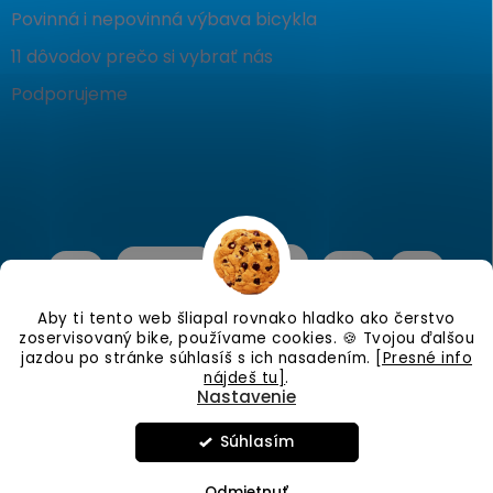
Povinná i nepovinná výbava bicykla
11 dôvodov prečo si vybrať nás
Podporujeme
Aby ti tento web šliapal rovnako hladko ako čerstvo
zoservisovaný bike, používame cookies. 🍪 Tvojou ďalšou
jazdou po stránke súhlasíš s ich nasadením.
[Presné info
nájdeš tu]
.
Nastavenie
Copyright 2026
KostraBike
. Všetky práva vyhradené.
Upraviť
nastavenie cookies
Súhlasím
Vo štvrtok 6.8.26 Zatvorené.
Vytvoril Shoptet
Odmietnuť