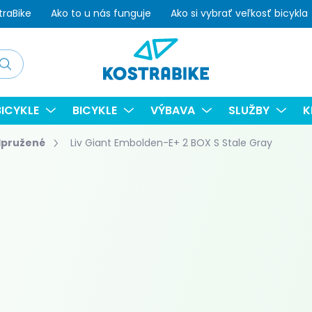
traBike
Ako to u nás funguje
Ako si vybrať veľkosť bicykla
adať
ICYKLE
BICYKLE
VÝBAVA
SLUŽBY
K
dpružené
Liv Giant Embolden-E+ 2 BOX S Stale Gray