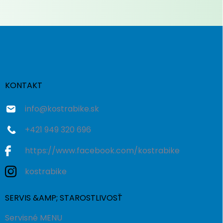
Z
á
p
ä
t
i
KONTAKT
e
info
@
kostrabike.sk
+421 949 320 696
https://www.facebook.com/kostrabike
kostrabike
SERVIS &AMP; STAROSTLIVOSŤ
Servisné MENU