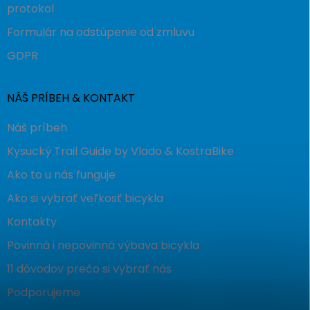
protokol
Formulár na odstúpenie od zmluvu
GDPR
NÁŠ PRÍBEH & KONTAKT
Náš príbeh
Kysucký Trail Guide by Vlado & KostraBike
Ako to u nás funguje
Ako si vybrať veľkosť bicykla
Kontakty
Povinná i nepovinná výbava bicykla
11 dôvodov prečo si vybrať nás
Podporujeme