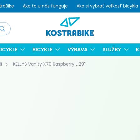
traBike
Ako to u nás funguje
Ako si vybrať veľkosť bicykla
adať
ICYKLE
BICYKLE
VÝBAVA
SLUŽBY
K
l
KELLYS Vanity X70 Raspberry L 29"