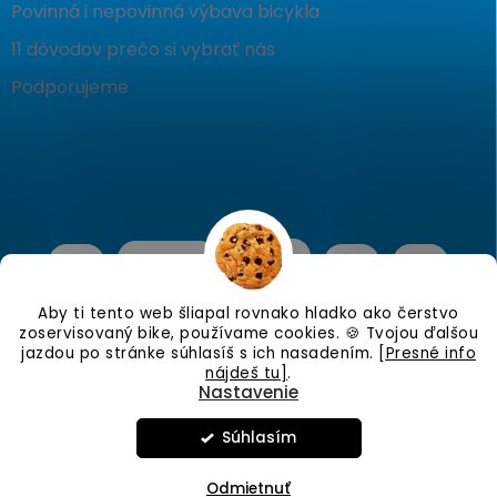
Povinná i nepovinná výbava bicykla
11 dôvodov prečo si vybrať nás
Podporujeme
Aby ti tento web šliapal rovnako hladko ako čerstvo
zoservisovaný bike, používame cookies. 🍪 Tvojou ďalšou
jazdou po stránke súhlasíš s ich nasadením.
[Presné info
nájdeš tu]
.
Nastavenie
Copyright 2026
KostraBike
. Všetky práva vyhradené.
Upraviť
nastavenie cookies
Súhlasím
Vo štvrtok 6.8.26 Zatvorené.
Vytvoril Shoptet
Odmietnuť