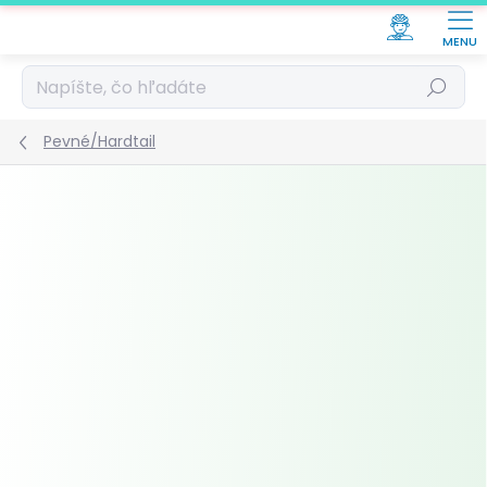
Prejsť
na
obsah
Hľadať
Pevné/Hardtail