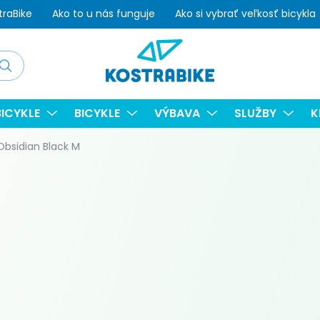
traBike
Ako to u nás funguje
Ako si vybrať veľkosť bicykla
adať
ICYKLE
BICYKLE
VÝBAVA
SLUŽBY
K
Obsidian Black M