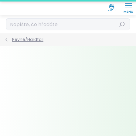
Prejsť
na
obsah
Hľadať
Pevné/Hardtail