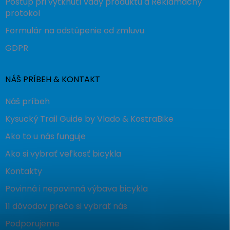
Postup pri vytknutí vady produktu a Reklamačný
protokol
Formulár na odstúpenie od zmluvu
GDPR
NÁŠ PRÍBEH & KONTAKT
Náš príbeh
Kysucký Trail Guide by Vlado & KostraBike
Ako to u nás funguje
Ako si vybrať veľkosť bicykla
Kontakty
Povinná i nepovinná výbava bicykla
11 dôvodov prečo si vybrať nás
Podporujeme