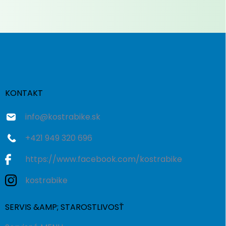
Z
á
p
ä
t
i
KONTAKT
e
info
@
kostrabike.sk
+421 949 320 696
https://www.facebook.com/kostrabike
kostrabike
SERVIS &AMP; STAROSTLIVOSŤ