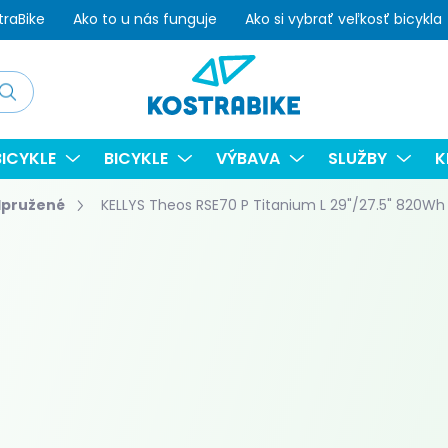
traBike
Ako to u nás funguje
Ako si vybrať veľkosť bicykla
adať
ICYKLE
BICYKLE
VÝBAVA
SLUŽBY
K
dpružené
KELLYS Theos RSE70 P Titanium L 29"/27.5" 820Wh