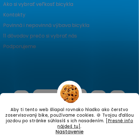
Ako si vybrať veľkosť bicykla
Kontakty
Povinná i nepovinná výbava bicykla
11 dôvodov prečo si vybrať nás
Podporujeme
Aby ti tento web šliapal rovnako hladko ako čerstvo
zoservisovaný bike, používame cookies. 🍪 Tvojou ďalšou
jazdou po stránke súhlasíš s ich nasadením.
[Presné info
nájdeš tu]
.
Nastavenie
Copyright 2026
KostraBike
. Všetky práva vyhradené.
Upraviť