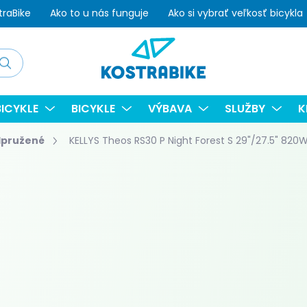
traBike
Ako to u nás funguje
Ako si vybrať veľkosť bicykla
adať
ICYKLE
BICYKLE
VÝBAVA
SLUŽBY
K
dpružené
KELLYS Theos RS30 P Night Forest S 29"/27.5" 820