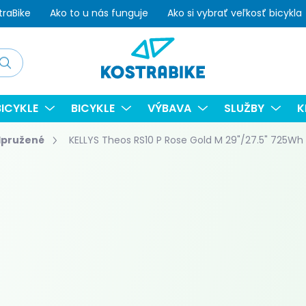
traBike
Ako to u nás funguje
Ako si vybrať veľkosť bicykla
adať
ICYKLE
BICYKLE
VÝBAVA
SLUŽBY
K
dpružené
KELLYS Theos RS10 P Rose Gold M 29"/27.5" 725Wh