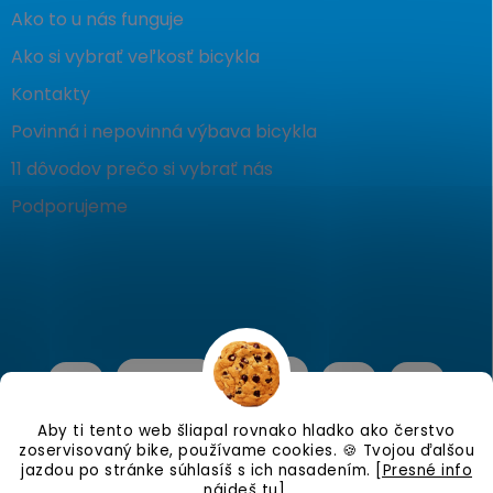
Ako to u nás funguje
Ako si vybrať veľkosť bicykla
Kontakty
Povinná i nepovinná výbava bicykla
11 dôvodov prečo si vybrať nás
Podporujeme
Aby ti tento web šliapal rovnako hladko ako čerstvo
zoservisovaný bike, používame cookies. 🍪 Tvojou ďalšou
jazdou po stránke súhlasíš s ich nasadením.
[Presné info
nájdeš tu]
.