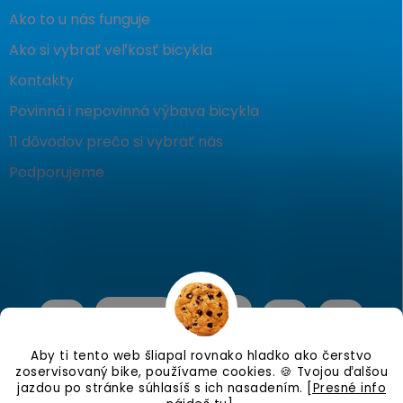
Ako to u nás funguje
Ako si vybrať veľkosť bicykla
Kontakty
Povinná i nepovinná výbava bicykla
11 dôvodov prečo si vybrať nás
Podporujeme
Aby ti tento web šliapal rovnako hladko ako čerstvo
zoservisovaný bike, používame cookies. 🍪 Tvojou ďalšou
jazdou po stránke súhlasíš s ich nasadením.
[Presné info