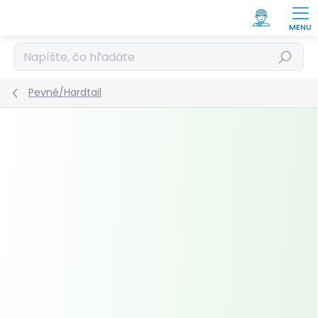
Prejsť
na
obsah
Hľadať
Pevné/Hardtail