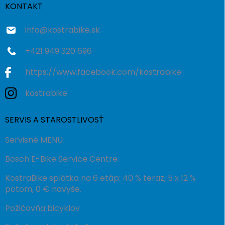
i
KONTAKT
e
info
@
kostrabike.sk
+421 949 320 696
https://www.facebook.com/kostrabike
kostrabike
SERVIS A STAROSTLIVOSŤ
Servisné MENU
Bosch E-Bike Service Centre
KostraBike splátka na 6 etáp: 40 % teraz, 5 x 12 %
potom, 0 € navyše.
Požičovňa bicyklov