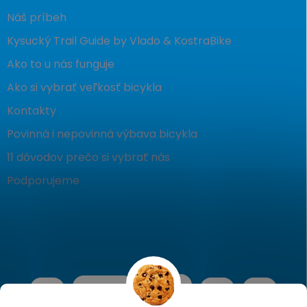
Náš príbeh
Kysucký Trail Guide by Vlado & KostraBike
Ako to u nás funguje
Ako si vybrať veľkosť bicykla
Kontakty
Povinná i nepovinná výbava bicykla
11 dôvodov prečo si vybrať nás
Podporujeme