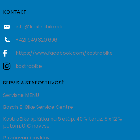
t
i
KONTAKT
e
info
@
kostrabike.sk
+421 949 320 696
https://www.facebook.com/kostrabike
kostrabike
SERVIS A STAROSTLIVOSŤ
Servisné MENU
Bosch E-Bike Service Centre
KostraBike splátka na 6 etáp: 40 % teraz, 5 x 12 %
potom, 0 € navyše.
Požičovňa bicyklov