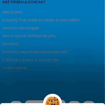
NÁŠ PRÍBEH & KONTAKT
Náš príbeh
Kysucký Trail Guide by Vlado & KostraBike
Ako to u nás funguje
Ako si vybrať veľkosť bicykla
Kontakty
Povinná i nepovinná výbava bicykla
11 dôvodov prečo si vybrať nás
Podporujeme