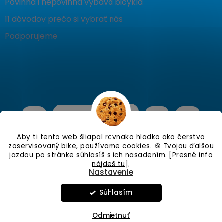
Povinná i nepovinná výbava bicykla
11 dôvodov prečo si vybrať nás
Podporujeme
Aby ti tento web šliapal rovnako hladko ako čerstvo
zoservisovaný bike, používame cookies. 🍪 Tvojou ďalšou
jazdou po stránke súhlasíš s ich nasadením.
[Presné info
nájdeš tu]
.
Nastavenie
Copyright 2026
KostraBike
. Všetky práva vyhradené.
Upraviť
nastavenie cookies
Súhlasím
Vytvoril Shoptet
Odmietnuť