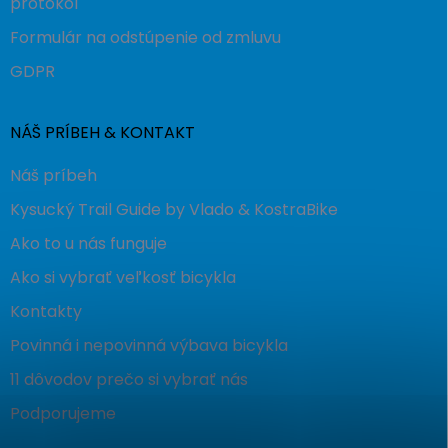
protokol
Formulár na odstúpenie od zmluvu
GDPR
NÁŠ PRÍBEH & KONTAKT
Náš príbeh
Kysucký Trail Guide by Vlado & KostraBike
Ako to u nás funguje
Ako si vybrať veľkosť bicykla
Kontakty
Povinná i nepovinná výbava bicykla
11 dôvodov prečo si vybrať nás
Podporujeme