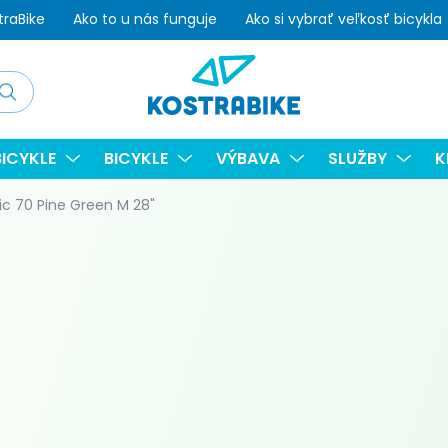
traBike
Ako to u nás funguje
Ako si vybrať veľkosť bicykla
adať
ICYKLE
BICYKLE
VÝBAVA
SLUŽBY
K
ic 70 Pine Green M 28"