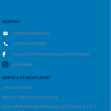
p
ä
t
i
KONTAKT
e
info
@
kostrabike.sk
+421 949 320 696
https://www.facebook.com/kostrabike
kostrabike
SERVIS A STAROSTLIVOSŤ
Servisné MENU
Bosch E-Bike Service Centre
KostraBike splátka na 6 etáp: 40 % teraz, 5 x 12 %