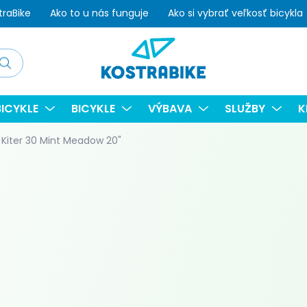
traBike
Ako to u nás funguje
Ako si vybrať veľkosť bicykla
adať
ICYKLE
BICYKLE
VÝBAVA
SLUŽBY
K
 Kiter 30 Mint Meadow 20"