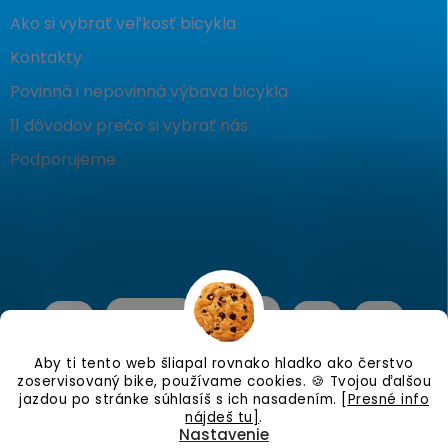
Ako si vybrať veľkosť bicykla
Kontakty
Povinná i nepovinná výbava bicykla
11 dôvodov prečo si vybrať nás
Podporujeme
Aby ti tento web šliapal rovnako hladko ako čerstvo
zoservisovaný bike, používame cookies. 🍪 Tvojou ďalšou
jazdou po stránke súhlasíš s ich nasadením.
[Presné info
nájdeš tu]
.
Nastavenie